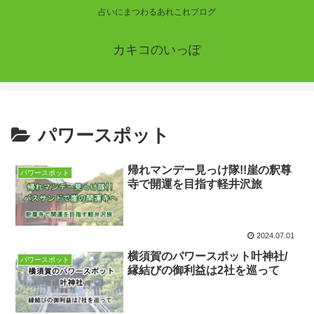
占いにまつわるあれこれブログ
カキコのいっぽ
パワースポット
帰れマンデー見っけ隊!!崖の釈尊
パワースポット
寺で開運を目指す軽井沢旅
2024.07.01
横須賀のパワースポット叶神社/
パワースポット
縁結びの御利益は2社を巡って