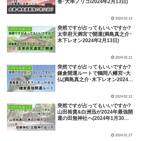
香･大串ノリコ/2024年2月13日)
2024.02.13
突然ですが占ってもいいですか?
パワースポット
太宰府天満宮で開運(満島真之介･
木下レオン2024年2月13日)
2024.02.12
突然ですが占ってもいいですか?
パワースポット
鎌倉開運ルートで鶴岡八幡宮~大
仏(満島真之介･木下レオン2024年
2月13日放送)
2024.02.12
突然ですが占ってもいいですか?
パワースポット
山田裕貴&白洲迅が2024年最強開
運の田無神社へ(2024年1月30日
放送)
2024.01.27