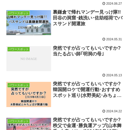
2024.06.27
裏鎌倉で帰れマンデー見っけ隊!!
パワースポット
田谷の洞窟･銭洗い･佐助稲荷でバ
スサンド開運旅
2024.05.31
突然ですが占ってもいいですか?
パワースポット
当たる占い師｢明洞の母｣
2024.05.13
突然ですが占ってもいいですか?
パワースポット
韓国開ロケで開運行動･おすすめ
スポット巡り(水野美紀･みちょ
ぱ･シウマ/2024年4月23日)
2024.04.22
突然ですが占ってもいいですか?
パワースポット
秩父で金運･勝負運アップ(山本舞