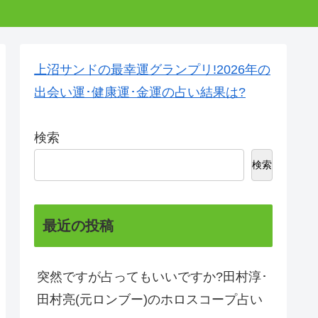
上沼サンドの最幸運グランプリ!2026年の
出会い運･健康運･金運の占い結果は?
検索
検索
最近の投稿
突然ですが占ってもいいですか?田村淳･
田村亮(元ロンブー)のホロスコープ占い