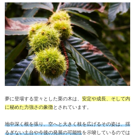
夢に登場する堂々とした栗の木は、
安定や成長、そして内
に秘めた力強さの象徴
とされています。
地中深く根を張り、空へと大きく枝を広げるその姿は、揺
るぎない土台や今後の発展の可能性
を示唆しているのでは