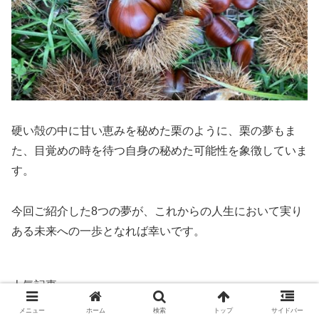
硬い殻の中に甘い恵みを秘めた栗のように、栗の夢もま
た、目覚めの時を待つ自身の秘めた可能性を象徴していま
す。
今回ご紹介した8つの夢が、これからの人生において実り
ある未来への一歩となれば幸いです。
人気記事
【夢占い】スキーの夢/スキーに行く夢
メニュー
ホーム
検索
トップ
サイドバー