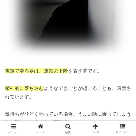
雪道で滑る夢は、運気の下降
を表す夢です。
精神的に落ち込む
ようなできごとが起こることも、暗示さ
れています。
気持ちがひどく弱っている場合、うまい話に乗ってしまう
など
騙されやすくなる
可能性も。
メニュー
ホーム
検索
トップ
サイドバー