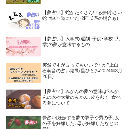
【夢占い】蛇がたくさんいる夢(小さい
蛇･怖い･道にいた･2匹･3匹の場合も)
【夢占い】入学式(遅刻･子供･学校･大
学)の夢が意味するもの
突然ですが占ってもいいですか?上白
石萌音の占い結果(星ひとみ/2024年3月
26日)
【夢占い】みかんの夢の意味は?みか
んの木や大量のみかん､皮をむく･食べ
る夢について
夢占い|妊娠する夢で双子や男の子､女
の子を妊娠した､母が妊娠したなどの