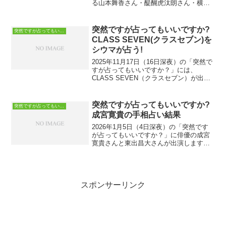
る山本舞香さん・醍醐虎汰朗さん・横田
真悠さんの3人が占われました。 こちら
で紹介するのは、山本舞香さんです。美
しい容姿ではっきりした発言が印象的な
突然ですが占ってもいいですか?
突然ですが占ってもいいですか？
山本さんの本性や...
CLASS SEVEN(クラスセブン)を
シウマが占う!
2025年11月17日（16日深夜）の「突然で
すが占ってもいいですか？」には、
CLASS SEVEN（クラスセブン）が出
演。CLASS SEVEN（クラスセブン）は
どんなグループ？2025年7月にデビューし
た、今後が楽しみな男性7人グループ...
突然ですが占ってもいいですか?
突然ですが占ってもいいですか？
成宮寛貴の手相占い結果
2026年1月5日（4日深夜）の「突然です
が占ってもいいですか？」に俳優の成宮
寛貴さんと東出昌大さんが出演します。
占い師は誰ですか？占うのは、世界64カ
国の人々の手相を見てきた大串ノリコさ
んです。大串ノリコさんは、歯に衣着せ
ぬ話し方が特徴的...
スポンサーリンク