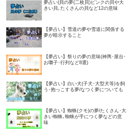
夢占い|貝の夢(二枚貝)ピンクの貝や大
きい貝､たくさんの貝など12の意味
【夢占い】雪道の夢や雪道に関係する
夢が暗示すること
【夢占い】祭りの夢の意味(神輿･屋台･
お囃子･行列など8選)
【夢占い】白い犬(子犬･大型犬等)を飼
う･抱っこする夢/なつく夢についても
【夢占い】蜘蛛(クモ)の夢/たくさん･大
きい蜘蛛､蜘蛛が手につく夢などの意
味