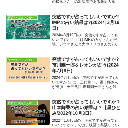
の松永さん」の出演者である藤原大祐さ
んが共演者の中島健人さん、大久保桜子
さん、黒川智花さんとともに登場しまし
た。占うのは、沖縄出身の占い師である
突然ですが占ってもいいですか?
突然ですが占ってもいいですか？
シウマさんです。>...
IMP.の占い結果は?(2024年3月19
日)
2024年3月19日の「突然ですが占っても
いいですか?」にはIMP.のみなさんが登
場。シウマさんと大串ノリコさんの2人に
占われます。シウマさんは占いマイナン
バーや携帯番号下四桁の合計数字、大串
ノリコさんは手相などからIMP.メンバー
突然ですが占ってもいいですか?
突然ですが占ってもいいですか？
それぞれ...
市川團十郎をレオンが占う(2024
年7月9日)
2024年7月9日の「突然ですが占ってもい
いですか?」に十三代目 市川團十郎さん
が出演。十三代目 市川團十郎さんと対峙
するのは、木下レオンさんです。十三代
目 市川團十郎さんの目力と木下レオンさ
んの熱い占いの対決は見応えがありまし
突然ですが占ってもいいですか？
突然ですが占ってもいいですか？
た。十三代目...
山本舞香の占い結果は？【星ひと
み/2022年10月3日】
2022年10月3日の「突然ですが占っても
いいですか？」では、映画で共演してい