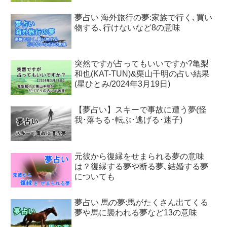
夢占い 海外旅行の夢:家族で行く､買い
物する､行けないなど8の意味
突然ですが占ってもいいですか?亀梨
和也(KAT-TUN)&栗山千明の占い結果
(星ひとみ/2024年3月19日)
【夢占い】スキーで事故に遭う夢(怪
我･落ちる･転ぶ･逃げる･迷子)
元彼から復縁をせまられる夢の意味
は？復縁する夢や断る夢､結婚する夢
についても
夢占い 馬の夢:馬がたくさん出てくる
夢や馬に襲われる夢など13の意味