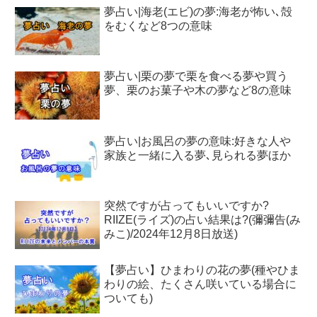
夢占い|海老(エビ)の夢:海老が怖い､殻
をむくなど8つの意味
夢占い|栗の夢で栗を食べる夢や買う
夢、栗のお菓子や木の夢など8の意味
夢占い|お風呂の夢の意味:好きな人や
家族と一緒に入る夢､見られる夢ほか
突然ですが占ってもいいですか?
RIIZE(ライズ)の占い結果は?(彌彌告(み
みこ)/2024年12月8日放送)
【夢占い】ひまわりの花の夢(種やひま
わりの絵、たくさん咲いている場合に
ついても)