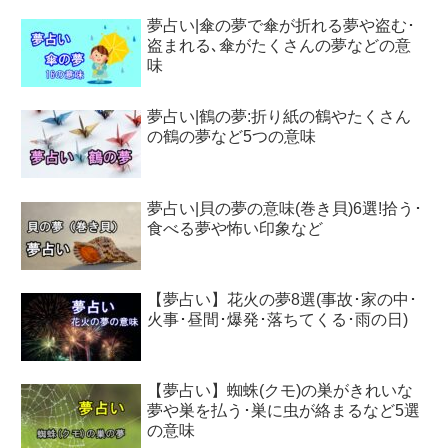
夢占い|傘の夢で傘が折れる夢や盗む･
盗まれる､傘がたくさんの夢などの意
味
夢占い|鶴の夢:折り紙の鶴やたくさん
の鶴の夢など5つの意味
夢占い|貝の夢の意味(巻き貝)6選!拾う･
食べる夢や怖い印象など
【夢占い】花火の夢8選(事故･家の中･
火事･昼間･爆発･落ちてくる･雨の日)
【夢占い】蜘蛛(クモ)の巣がきれいな
夢や巣を払う･巣に虫が絡まるなど5選
の意味