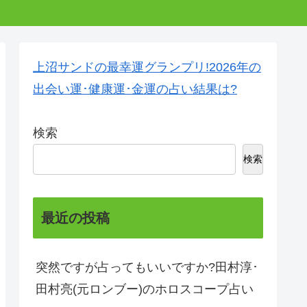
上沼サンドの最幸運グランプリ!2026年の
出会い運･健康運･金運の占い結果は?
検索
検索
最近の投稿
突然ですが占ってもいいですか?田村淳･
田村亮(元ロンブー)のホロスコープ占い