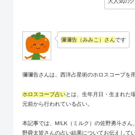
大人気のグ
彌彌告（みみこ）さん
です
彌彌告さんは、西洋占星術のホロスコープを
ホロスコープ占い
とは、生年月日・生まれた
元前から行われている占い。
本記事では、M!LK（ミルク）の佐野勇斗さ
野舜太皆さんの占い結果についてお伝えして