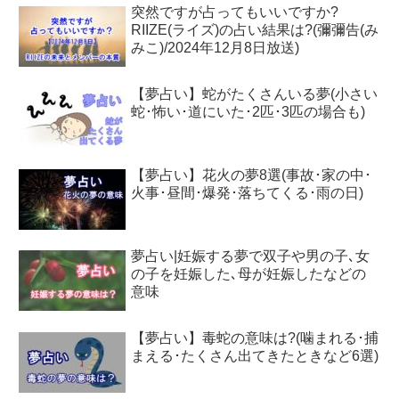
突然ですが占ってもいいですか?
RIIZE(ライズ)の占い結果は?(彌彌告(み
みこ)/2024年12月8日放送)
【夢占い】蛇がたくさんいる夢(小さい
蛇･怖い･道にいた･2匹･3匹の場合も)
【夢占い】花火の夢8選(事故･家の中･
火事･昼間･爆発･落ちてくる･雨の日)
夢占い|妊娠する夢で双子や男の子､女
の子を妊娠した､母が妊娠したなどの
意味
【夢占い】毒蛇の意味は?(噛まれる･捕
まえる･たくさん出てきたときなど6選)