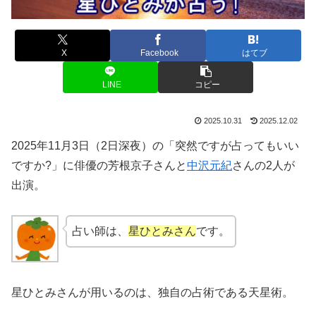
X
Facebook
はてブ
LINE
コピー
2025.10.31
2025.12.02
2025年11月3日（2日深夜）の「突然ですが占ってもいい
ですか?」に俳優の芳根京子さんと
中沢元紀
さんの2人が
出演。
占い師は、
星ひとみさん
です。
星ひとみさんが用いるのは、独自の占術である天星術。