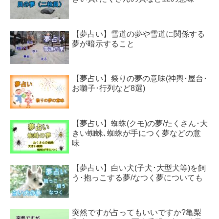
【夢占い】雪道の夢や雪道に関係する
夢が暗示すること
【夢占い】祭りの夢の意味(神輿･屋台･
お囃子･行列など8選)
【夢占い】蜘蛛(クモ)の夢/たくさん･大
きい蜘蛛､蜘蛛が手につく夢などの意
味
【夢占い】白い犬(子犬･大型犬等)を飼
う･抱っこする夢/なつく夢についても
突然ですが占ってもいいですか?亀梨