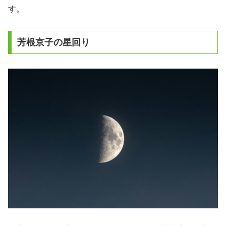
す。
芳根京子の星回り