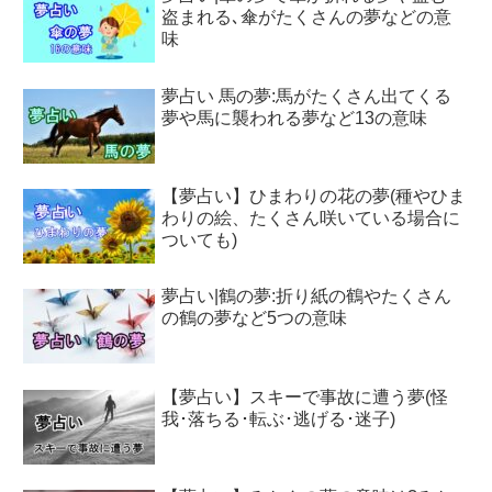
盗まれる､傘がたくさんの夢などの意
味
夢占い 馬の夢:馬がたくさん出てくる
夢や馬に襲われる夢など13の意味
【夢占い】ひまわりの花の夢(種やひま
わりの絵、たくさん咲いている場合に
ついても)
夢占い|鶴の夢:折り紙の鶴やたくさん
の鶴の夢など5つの意味
【夢占い】スキーで事故に遭う夢(怪
我･落ちる･転ぶ･逃げる･迷子)