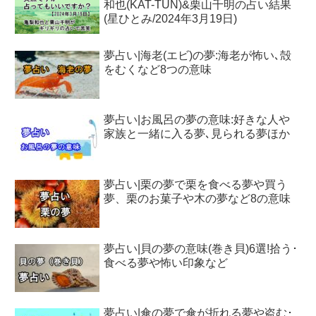
和也(KAT-TUN)&栗山千明の占い結果
(星ひとみ/2024年3月19日)
夢占い|海老(エビ)の夢:海老が怖い､殻
をむくなど8つの意味
夢占い|お風呂の夢の意味:好きな人や
家族と一緒に入る夢､見られる夢ほか
夢占い|栗の夢で栗を食べる夢や買う
夢、栗のお菓子や木の夢など8の意味
夢占い|貝の夢の意味(巻き貝)6選!拾う･
食べる夢や怖い印象など
夢占い|傘の夢で傘が折れる夢や盗む･