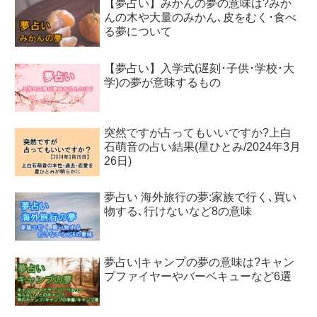
【夢占い】みかんの夢の意味は?みか
んの木や大量のみかん､皮をむく･食べ
る夢について
【夢占い】入学式(遅刻･子供･学校･大
学)の夢が意味するもの
突然ですが占ってもいいですか?上白
石萌音の占い結果(星ひとみ/2024年3月
26日)
夢占い 海外旅行の夢:家族で行く､買い
物する､行けないなど8の意味
夢占い|キャンプの夢の意味は?キャン
プファイヤーやバーベキューなど6選