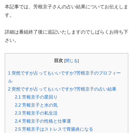
本記事では、芳根京子さんの占い結果についてお伝えしま
す。
詳細は番組終了後に追記いたしますのでしばらくお待ち下
さい。
目次
[
閉じる
]
1
突然ですが占ってもいいですか?芳根京子のプロフィー
ル
2
突然ですが占ってもいいですか?芳根京子の占い結果
2.1
芳根京子の星回り
2.2
芳根京子と水の気
2.3
芳根京子の私生活
2.4
芳根京子の性格と仕事運
2.5
芳根京子はストレスで胃腸炎になる