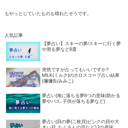
もやっとしていたものも晴れたそうです。
人気記事
【夢占い】スキーの夢/スキーに行く夢
や滑る夢など8選
突然ですが占ってもいいですか?
M!LK(ミルク)のホロスコープ占い結果
(彌彌告/みみこ)
夢占い|海に落ちる夢8つの意味(助かる
夢やバス､子供が落ちる夢など)
夢占い|貝の夢(二枚貝)ピンクの貝や大
きい貝､たくさんの貝など12の意味