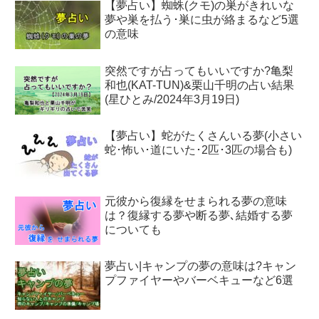
【夢占い】蜘蛛(クモ)の巣がきれいな
夢や巣を払う･巣に虫が絡まるなど5選
の意味
突然ですが占ってもいいですか?亀梨
和也(KAT-TUN)&栗山千明の占い結果
(星ひとみ/2024年3月19日)
【夢占い】蛇がたくさんいる夢(小さい
蛇･怖い･道にいた･2匹･3匹の場合も)
元彼から復縁をせまられる夢の意味
は？復縁する夢や断る夢､結婚する夢
についても
夢占い|キャンプの夢の意味は?キャン
プファイヤーやバーベキューなど6選