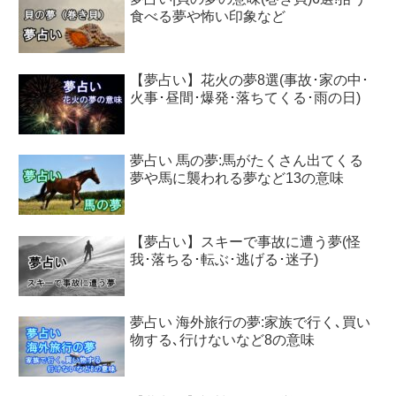
食べる夢や怖い印象など
【夢占い】花火の夢8選(事故･家の中･
火事･昼間･爆発･落ちてくる･雨の日)
夢占い 馬の夢:馬がたくさん出てくる
夢や馬に襲われる夢など13の意味
【夢占い】スキーで事故に遭う夢(怪
我･落ちる･転ぶ･逃げる･迷子)
夢占い 海外旅行の夢:家族で行く､買い
物する､行けないなど8の意味