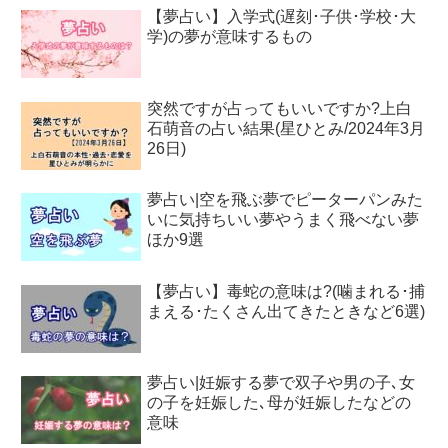
【夢占い】入学式(遅刻･子供･学校･大
学)の夢が意味するもの
突然ですが占ってもいいですか?上白
石萌音の占い結果(星ひとみ/2024年3月
26日)
夢占い|空を飛ぶ夢でピーターパンみた
いに気持ちいい夢やうまく飛べない夢
ほか9選
【夢占い】毒蛇の意味は?(噛まれる･捕
まえる･たくさん出てきたときなど6選)
夢占い|妊娠する夢で双子や男の子､女
の子を妊娠した､母が妊娠したなどの
意味