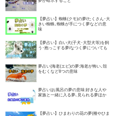
夢が暗示すること
【夢占い】蜘蛛(クモ)の夢/たくさん･大
きい蜘蛛､蜘蛛が手につく夢などの意
味
【夢占い】白い犬(子犬･大型犬等)を飼
う･抱っこする夢/なつく夢についても
夢占い|海老(エビ)の夢:海老が怖い､殻
をむくなど8つの意味
夢占い|お風呂の夢の意味:好きな人や
家族と一緒に入る夢､見られる夢ほか
【夢占い】ひまわりの花の夢(種やひま