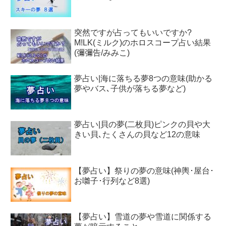
突然ですが占ってもいいですか?
M!LK(ミルク)のホロスコープ占い結果
(彌彌告/みみこ)
夢占い|海に落ちる夢8つの意味(助かる
夢やバス､子供が落ちる夢など)
夢占い|貝の夢(二枚貝)ピンクの貝や大
きい貝､たくさんの貝など12の意味
【夢占い】祭りの夢の意味(神輿･屋台･
お囃子･行列など8選)
【夢占い】雪道の夢や雪道に関係する