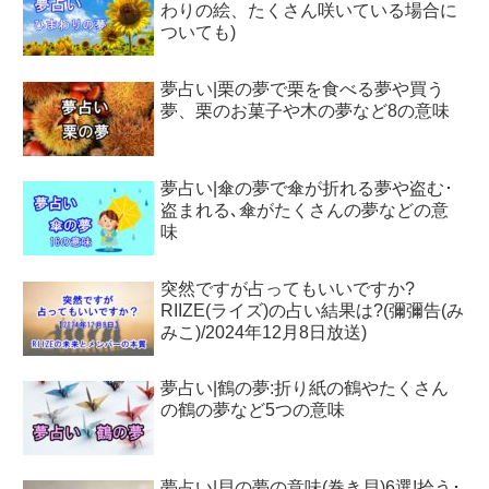
わりの絵、たくさん咲いている場合に
ついても)
夢占い|栗の夢で栗を食べる夢や買う
夢、栗のお菓子や木の夢など8の意味
夢占い|傘の夢で傘が折れる夢や盗む･
盗まれる､傘がたくさんの夢などの意
味
突然ですが占ってもいいですか?
RIIZE(ライズ)の占い結果は?(彌彌告(み
みこ)/2024年12月8日放送)
夢占い|鶴の夢:折り紙の鶴やたくさん
の鶴の夢など5つの意味
夢占い|貝の夢の意味(巻き貝)6選!拾う･