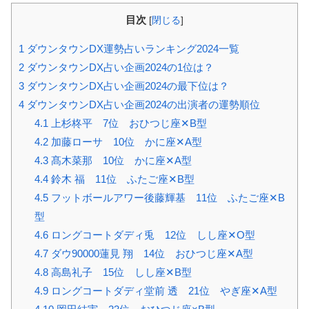
目次
[
閉じる
]
1
ダウンタウンDX運勢占いランキング2024一覧
2
ダウンタウンDX占い企画2024の1位は？
3
ダウンタウンDX占い企画2024の最下位は？
4
ダウンタウンDX占い企画2024の出演者の運勢順位
4.1
上杉柊平 7位 おひつじ座✕B型
4.2
加藤ローサ 10位 かに座✕A型
4.3
髙木菜那 10位 かに座✕A型
4.4
鈴木 福 11位 ふたご座✕B型
4.5
フットボールアワー後藤輝基 11位 ふたご座✕B
型
4.6
ロングコートダディ兎 12位 しし座✕O型
4.7
ダウ90000蓮見 翔 14位 おひつじ座✕A型
4.8
高島礼子 15位 しし座✕B型
4.9
ロングコートダディ堂前 透 21位 やぎ座✕A型