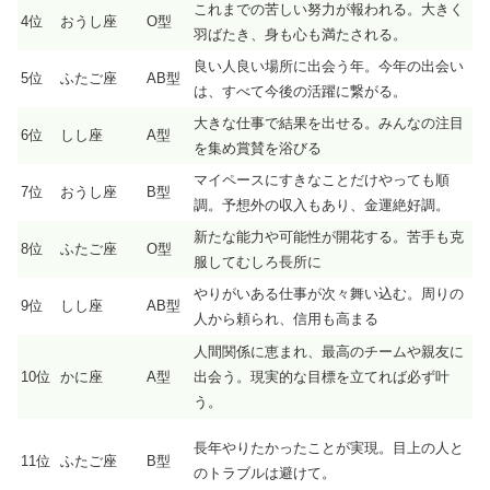
これまでの苦しい努力が報われる。大きく
4位
おうし座
O型
羽ばたき、身も心も満たされる。
良い人良い場所に出会う年。今年の出会い
5位
ふたご座
AB型
は、すべて今後の活躍に繋がる。
大きな仕事で結果を出せる。みんなの注目
6位
しし座
A型
を集め賞賛を浴びる
マイペースにすきなことだけやっても順
7位
おうし座
B型
調。予想外の収入もあり、金運絶好調。
新たな能力や可能性が開花する。苦手も克
8位
ふたご座
O型
服してむしろ長所に
やりがいある仕事が次々舞い込む。周りの
9位
しし座
AB型
人から頼られ、信用も高まる
人間関係に恵まれ、最高のチームや親友に
10位
かに座
A型
出会う。現実的な目標を立てれば必ず叶
う。
長年やりたかったことが実現。目上の人と
11位
ふたご座
B型
のトラブルは避けて。