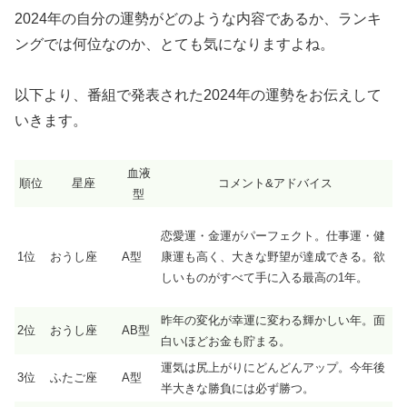
2024年の自分の運勢がどのような内容であるか、ランキ
ングでは何位なのか、とても気になりますよね。
以下より、番組で発表された2024年の運勢をお伝えして
いきます。
血液
順位
星座
コメント&アドバイス
型
恋愛運・金運がパーフェクト。仕事運・健
1位
おうし座
A型
康運も高く、大きな野望が達成できる。欲
しいものがすべて手に入る最高の1年。
昨年の変化が幸運に変わる輝かしい年。面
2位
おうし座
AB型
白いほどお金も貯まる。
運気は尻上がりにどんどんアップ。今年後
3位
ふたご座
A型
半大きな勝負には必ず勝つ。