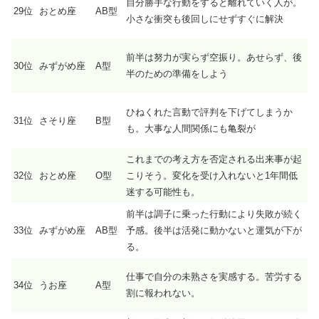
自分勝手な行動をすると離れていく人が。
29位
おとめ座
AB型
小さな衝突も後回しにせずすぐに解決
前半は努力が実らず空振り。あせらず、後
30位
みずがめ座
A型
半のための準備をしよう
ひねくれた言動で評判を下げてしまうか
31位
さそり座
B型
も。大事な人間関係にも亀裂が
これまでの考え方を否定される出来事が起
32位
おとめ座
O型
こりそう。変化を受け入れないと1年間低
迷する可能性も。
前半は調子に乗った行動により失敗が続く
33位
みずがめ座
AB型
予感。後半は活発に動かないと運気が下が
る。
仕事で自分の未熟さを実感する。苦労する
34位
うお座
A型
割に報われない。