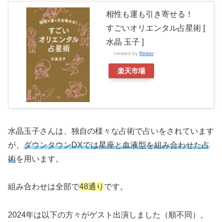
相性も運も引き寄せる！
すごいオリエンタル占星術 [
水晶 玉子 ]
created by
Rinker
楽天市場
水晶玉子さんは、独自の様々な占術で占いをされています
が、
ダウンタウンDXでは星座と血液型を組み合わせた占
術
を用います。
組み合わせは全部で
48通り
です。
2024年は以下の方々がゲスト出演しました（順不同）。