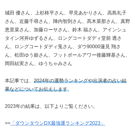
城田 優さん、
上杉柊平さん、
早見あかりさん、
高島礼子
さん、
近藤千尋さん、
陣内智則さん、
髙木菜那さん、
真野
恵里菜さん、
加藤ローサさん、
鈴木 福さん、
アインシュ
タイン河井ゆずるさん、
ロングコートダディ堂前 透さ
ん、
ロングコートダディ
兎さん、ダウ90000蓮見 翔さ
ん、
松田ゆう姫さん、
フットボールアワー後藤輝基さん、
岡田結実さん、
ゆうちゃみさん
本記事では、
2024年の運勢ランキングや出演者の占い結
果などについてお伝えします
。
2023年の結果は、以下よりご覧ください。
>>
「ダウンタウンDX最強運ランキング2023」