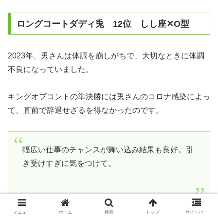
ロングコートダディ兎 12位 しし座✕O型
2023年、兎さんは体調を崩しがちで、大切なときに体調
不良になっていました。
キングオブコントの準決勝には兎さんのコロナ感染によっ
て、直前で辞退せざるを得なかったのです。
幅広い仕事のチャンスが舞い込み結果も良好。引
き受けすぎに気をつけて。
メニュー
ホーム
検索
トップ
サイドバー
また、重度の睡眠時無呼吸症候群も心配な状況で、仕事に