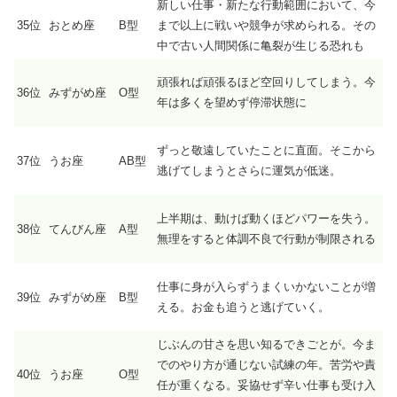
新しい仕事・新たな行動範囲において、今
35位
おとめ座
B型
まで以上に戦いや競争が求められる。その
中で古い人間関係に亀裂が生じる恐れも
頑張れば頑張るほど空回りしてしまう。今
36位
みずがめ座
O型
年は多くを望めず停滞状態に
ずっと敬遠していたことに直面。そこから
37位
うお座
AB型
逃げてしまうとさらに運気が低迷。
上半期は、動けば動くほどパワーを失う。
38位
てんびん座
A型
無理をすると体調不良で行動が制限される
仕事に身が入らずうまくいかないことが増
39位
みずがめ座
B型
える。お金も追うと逃げていく。
じぶんの甘さを思い知るできごとが。今ま
でのやり方が通じない試練の年。苦労や責
40位
うお座
O型
任が重くなる。妥協せず辛い仕事も受け入