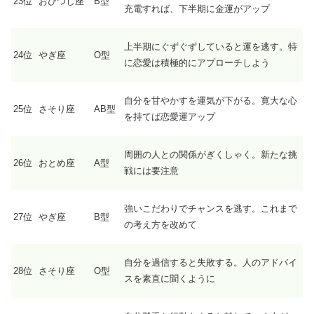
23位
おひつじ座
B型
充電すれば、下半期に金運がアップ
上半期にぐずぐずしていると運を逃す。特
24位
やぎ座
O型
に恋愛は積極的にアプローチしよう
自分を甘やかすを運気が下がる。寛大な心
25位
さそり座
AB型
を持てば恋愛運アップ
周囲の人との関係がぎくしゃく。新たな挑
26位
おとめ座
A型
戦には要注意
強いこだわりでチャンスを逃す。これまで
27位
やぎ座
B型
の考え方を改めて
自分を過信すると失敗する。人のアドバイ
28位
さそり座
O型
スを素直に聞くように