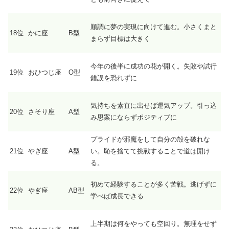
順調に夢の実現に向けて進む。小さくまと
18位
かに座
B型
まらず目標は大きく
今年の後半に成功の花が開く。失敗や試行
19位
おひつじ座
O型
錯誤を恐れずに
気持ちを素直に出せば運気アップ。引っ込
20位
さそり座
A型
み思案にならずポジティブに
プライドが邪魔をして自分の殻を破れな
21位
やぎ座
A型
い。恥を捨てて挑戦することで道は開け
る。
初めて経験することが多く苦戦。逃げずに
22位
やぎ座
AB型
学べば成長できる
上半期は何をやっても空回り。無理をせず