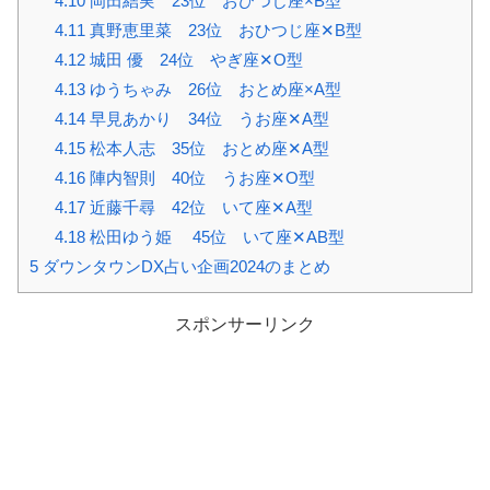
4.10
岡田結実 23位 おひつじ座×B型
4.11
真野恵里菜 23位 おひつじ座✕B型
4.12
城田 優 24位 やぎ座✕O型
4.13
ゆうちゃみ 26位 おとめ座×A型
4.14
早見あかり 34位 うお座✕A型
4.15
松本人志 35位 おとめ座✕A型
4.16
陣内智則 40位 うお座✕O型
4.17
近藤千尋 42位 いて座✕A型
4.18
松田ゆう姫 45位 いて座✕AB型
5
ダウンタウンDX占い企画2024のまとめ
スポンサーリンク