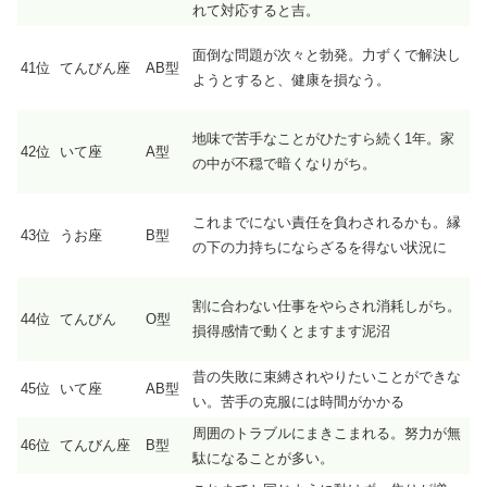
れて対応すると吉。
面倒な問題が次々と勃発。力ずくで解決し
41位
てんびん座
AB型
ようとすると、健康を損なう。
地味で苦手なことがひたすら続く1年。家
42位
いて座
A型
の中が不穏で暗くなりがち。
これまでにない責任を負わされるかも。縁
43位
うお座
B型
の下の力持ちにならざるを得ない状況に
割に合わない仕事をやらされ消耗しがち。
44位
てんびん
O型
損得感情で動くとますます泥沼
昔の失敗に束縛されやりたいことができな
45位
いて座
AB型
い。苦手の克服には時間がかかる
周囲のトラブルにまきこまれる。努力が無
46位
てんびん座
B型
駄になることが多い。