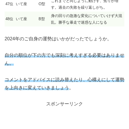
これまでと同じように動けず、焦りが増
47位
いて座
O型
す。過去の失敗を繰り返しがち。
身の回りの急激な変化についていけず大混
48位
いて座
B型
乱。勝手な暴走で迷惑な人になる
2024年のご自身の運勢はいかがだったでしょうか。
自分の順位が下の方でも深刻に考えすぎる必要はありませ
ん。
コメントをアドバイスに読み替えたり、心構えにして運勢
を上向きに変えていきましょう
。
スポンサーリンク