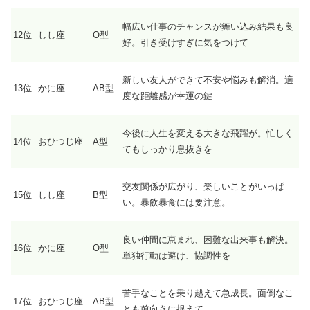
幅広い仕事のチャンスが舞い込み結果も良
12位
しし座
O型
好。引き受けすぎに気をつけて
新しい友人ができて不安や悩みも解消。適
13位
かに座
AB型
度な距離感が幸運の鍵
今後に人生を変える大きな飛躍が。忙しく
14位
おひつじ座
A型
てもしっかり息抜きを
交友関係が広がり、楽しいことがいっぱ
15位
しし座
B型
い。暴飲暴食には要注意。
良い仲間に恵まれ、困難な出来事も解決。
16位
かに座
O型
単独行動は避け、協調性を
苦手なことを乗り越えて急成長。面倒なこ
17位
おひつじ座
AB型
とも前向きに捉えて