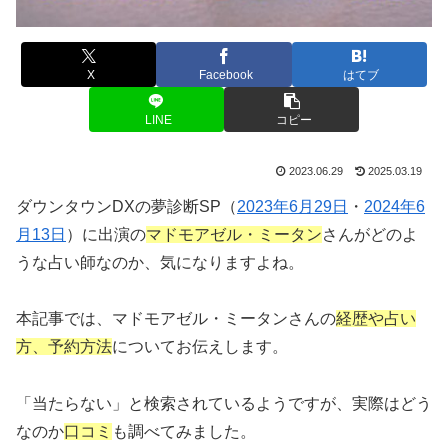
X
Facebook
はてブ
LINE
コピー
2023.06.29
2025.03.19
ダウンタウンDXの夢診断SP（
2023年6月29日
・
2024年6
月13日
）に出演の
マドモアゼル・ミータン
さんがどのよ
うな占い師なのか、気になりますよね。
本記事では、マドモアゼル・ミータンさんの
経歴や占い
方、予約方法
についてお伝えします。
「当たらない」と検索されているようですが、実際はどう
なのか
口コミ
も調べてみました。