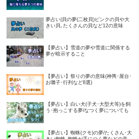
夢占い|貝の夢(二枚貝)ピンクの貝や大
きい貝､たくさんの貝など12の意味
【夢占い】雪道の夢や雪道に関係する
夢が暗示すること
【夢占い】祭りの夢の意味(神輿･屋台･
お囃子･行列など8選)
【夢占い】白い犬(子犬･大型犬等)を飼
う･抱っこする夢/なつく夢についても
【夢占い】蜘蛛(クモ)の夢/たくさん･大
きい蜘蛛､蜘蛛が手につく夢などの意