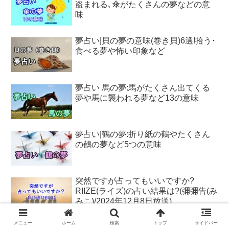
盗まれる､傘がたくさんの夢などの意
味
夢占い|貝の夢の意味(巻き貝)6選!拾う･
食べる夢や怖い印象など
夢占い 馬の夢:馬がたくさん出てくる
夢や馬に襲われる夢など13の意味
夢占い|鶴の夢:折り紙の鶴やたくさん
の鶴の夢など5つの意味
突然ですが占ってもいいですか?
RIIZE(ライズ)の占い結果は?(彌彌告(み
みこ)/2024年12月8日放送)
メニュー
ホーム
検索
トップ
サイドバー
【夢占い】スキーで事故に遭う夢(怪