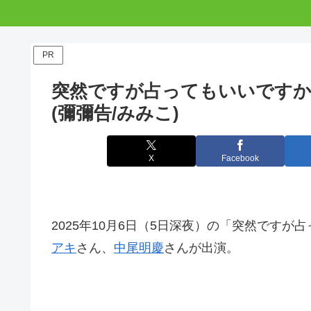
PR
突然ですが占ってもいいですか
(彌彌告/みみこ)
X
Facebook
2025年10月6日（5日深夜）の「突然です
アキ
さん、
中尾明慶
さんが出演。