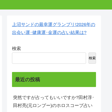
上沼サンドの最幸運グランプリ!2026年の
出会い運･健康運･金運の占い結果は?
検索
検索
最近の投稿
突然ですが占ってもいいですか?田村淳･
田村亮(元ロンブー)のホロスコープ占い