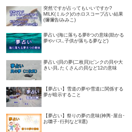
突然ですが占ってもいいですか?
M!LK(ミルク)のホロスコープ占い結果
(彌彌告/みみこ)
夢占い|海に落ちる夢8つの意味(助かる
夢やバス､子供が落ちる夢など)
夢占い|貝の夢(二枚貝)ピンクの貝や大
きい貝､たくさんの貝など12の意味
【夢占い】雪道の夢や雪道に関係する
夢が暗示すること
【夢占い】祭りの夢の意味(神輿･屋台･
お囃子･行列など8選)