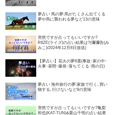
夢占い 馬の夢:馬がたくさん出てくる
夢や馬に襲われる夢など13の意味
突然ですが占ってもいいですか?
RIIZE(ライズ)の占い結果は?(彌彌告(み
みこ)/2024年12月8日放送)
【夢占い】花火の夢8選(事故･家の中･
火事･昼間･爆発･落ちてくる･雨の日)
夢占い 海外旅行の夢:家族で行く､買い
物する､行けないなど8の意味
突然ですが占ってもいいですか?亀梨
和也(KAT-TUN)&栗山千明の占い結果