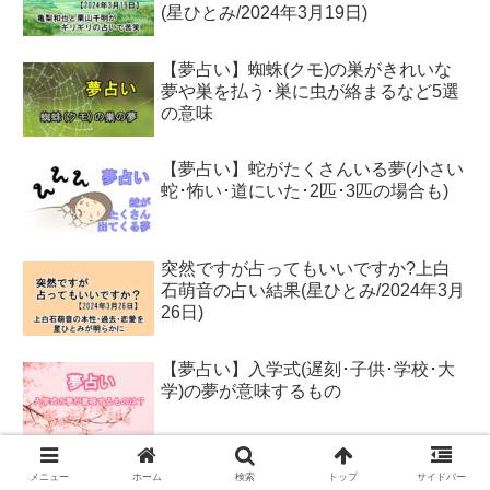
(星ひとみ/2024年3月19日)
【夢占い】蜘蛛(クモ)の巣がきれいな
夢や巣を払う･巣に虫が絡まるなど5選
の意味
【夢占い】蛇がたくさんいる夢(小さい
蛇･怖い･道にいた･2匹･3匹の場合も)
突然ですが占ってもいいですか?上白
石萌音の占い結果(星ひとみ/2024年3月
26日)
【夢占い】入学式(遅刻･子供･学校･大
学)の夢が意味するもの
【夢占い】みかんの夢の意味は?みか
メニュー
ホーム
検索
トップ
サイドバー