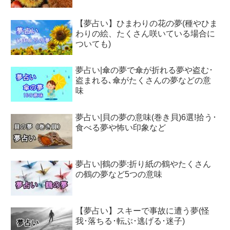
【夢占い】ひまわりの花の夢(種やひま
わりの絵、たくさん咲いている場合に
ついても)
夢占い|傘の夢で傘が折れる夢や盗む･
盗まれる､傘がたくさんの夢などの意
味
夢占い|貝の夢の意味(巻き貝)6選!拾う･
食べる夢や怖い印象など
夢占い|鶴の夢:折り紙の鶴やたくさん
の鶴の夢など5つの意味
【夢占い】スキーで事故に遭う夢(怪
我･落ちる･転ぶ･逃げる･迷子)