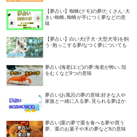
【夢占い】蜘蛛(クモ)の夢/たくさん･大
きい蜘蛛､蜘蛛が手につく夢などの意
味
【夢占い】白い犬(子犬･大型犬等)を飼
う･抱っこする夢/なつく夢についても
夢占い|海老(エビ)の夢:海老が怖い､殻
をむくなど8つの意味
夢占い|お風呂の夢の意味:好きな人や
家族と一緒に入る夢､見られる夢ほか
夢占い|栗の夢で栗を食べる夢や買う
夢、栗のお菓子や木の夢など8の意味